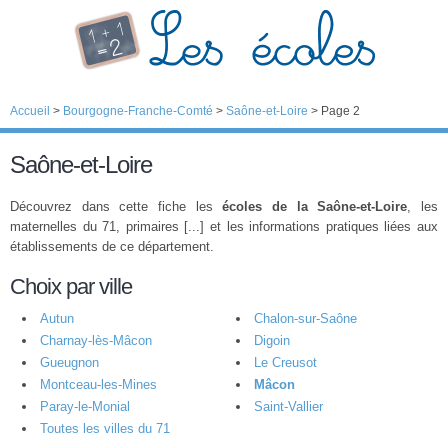
Accueil
>
Bourgogne-Franche-Comté
>
Saône-et-Loire
>
Page 2
Saône-et-Loire
Découvrez dans cette fiche les
écoles de la Saône-et-Loire
, les
maternelles du 71, primaires [...] et les informations pratiques liées aux
établissements de ce département.
Choix par ville
Autun
Chalon-sur-Saône
Charnay-lès-Mâcon
Digoin
Gueugnon
Le Creusot
Montceau-les-Mines
Mâcon
Paray-le-Monial
Saint-Vallier
Toutes les villes du 71