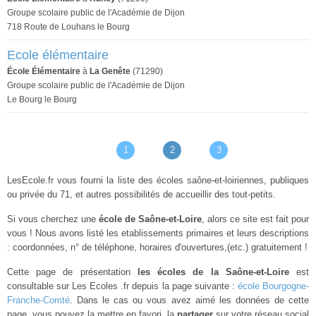
Groupe scolaire public de l'Académie de Dijon
718 Route de Louhans le Bourg
Ecole élémentaire
École Élémentaire
à
La Genête
(71290)
Groupe scolaire public de l'Académie de Dijon
Le Bourg le Bourg
1
2
3
LesEcole.fr vous fourni la liste des écoles saône-et-loiriennes, publiques
ou privée du 71, et autres possibilités de accueillir des tout-petits.
Si vous cherchez une
école de Saône-et-Loire
, alors ce site est fait pour
vous ! Nous avons listé les etablissements primaires et leurs descriptions
: coordonnées, n° de téléphone, horaires d'ouvertures,(etc.) gratuitement !
Cette page de présentation
les écoles de la Saône-et-Loire
est
consultable sur Les Ecoles .fr depuis la page suivante :
école Bourgogne-
Franche-Comté
. Dans le cas ou vous avez aimé les données de cette
page, vous pouvez la mettre en favori, la
partager
sur votre réseau social