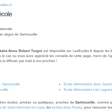
illes.fr
école
ationale
1er degré de Sartrouville
taire Anne Robert Turgot
est disponible sur LesEcoles.fr depuis les l
s le cas ou vous avez apprécié les conseils de cette page, merci de l'a
 la diffuser par mail à vos proches !
 Sartrouville
Ecole élémentaire Jean Jaurès 
uville
Ecole élémentaire Léo Lagrang
tres écoles, privées ou publiques, proches de
Sartrouville
, comme p
rs de Saint-Germain-en-Laye
, les
écoles dans Poissy
, pour retrouver l