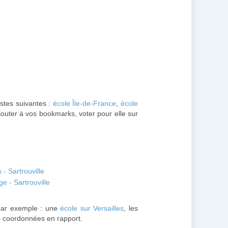
istes suivantes :
école Île-de-France
,
école
jouter à vos bookmarks, voter pour elle sur
- Sartrouville
e - Sartrouville
ar exemple : une
école sur Versailles
, les
es coordonnées en rapport.