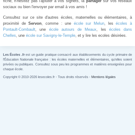
fiche, n'hésitez pas l'ajouter à vos signets, la
partager
sur vos réseaux
sociaux ou bien l'envoyer par email à vos amis !
Consultez sur ce site d'autres écoles, maternelles ou élémentaires, à
proximité de
Servon
, comme : une
école sur Melun
, les
écoles à
Pontault-Combault
, une
école autours de Meaux
, les
écoles dans
Chelles
, une
école sur Savigny-le-Temple
, et y lire les ecoles désirées.
Les Écoles .fr
est un guide pratique consacré aux établissements du cycle primaire de
l'Éducation Nationale française : les écoles maternelles et élémentaires, qu'elles soient
privées ou publiques. Consultez sous peu les programmes et matières enseignées pour
chaque école.
Copyright © 2010-2026 lesecoles.fr - Tous droits réservés -
Mentions légales