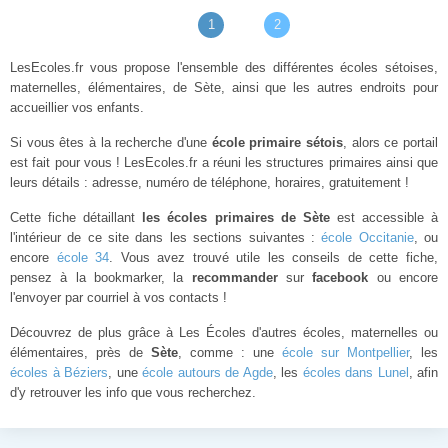
1
2
LesEcoles.fr vous propose l'ensemble des différentes écoles sétoises,
maternelles, élémentaires, de Sète, ainsi que les autres endroits pour
accueillier vos enfants.
Si vous êtes à la recherche d'une
école primaire sétois
, alors ce portail
est fait pour vous ! LesEcoles.fr a réuni les structures primaires ainsi que
leurs détails : adresse, numéro de téléphone, horaires, gratuitement !
Cette fiche détaillant
les écoles primaires de Sète
est accessible à
l'intérieur de ce site dans les sections suivantes :
école Occitanie
, ou
encore
école 34
. Vous avez trouvé utile les conseils de cette fiche,
pensez à la bookmarker, la
recommander
sur
facebook
ou encore
l'envoyer par courriel à vos contacts !
Découvrez de plus grâce à Les Écoles d'autres écoles, maternelles ou
élémentaires, près de
Sète
, comme : une
école sur Montpellier
, les
écoles à Béziers
, une
école autours de Agde
, les
écoles dans Lunel
, afin
d'y retrouver les info que vous recherchez.