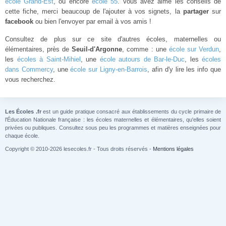
école Grand-Est
, ou encore
école 55
. Vous avez aimé les conseils de
cette fiche, merci beaucoup de l'ajouter à vos signets, la
partager
sur
facebook
ou bien l'envoyer par email à vos amis !
Consultez de plus sur ce site d'autres écoles, maternelles ou
élémentaires, près de
Seuil-d'Argonne
, comme : une
école sur Verdun
,
les
écoles à Saint-Mihiel
, une
école autours de Bar-le-Duc
, les
écoles
dans Commercy
, une
école sur Ligny-en-Barrois
, afin d'y lire les info que
vous recherchez.
Les Écoles .fr
est un guide pratique consacré aux établissements du cycle primaire de
l'Éducation Nationale française : les écoles maternelles et élémentaires, qu'elles soient
privées ou publiques. Consultez sous peu les programmes et matières enseignées pour
chaque école.
Copyright © 2010-2026 lesecoles.fr - Tous droits réservés -
Mentions légales