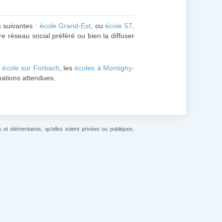
s suivantes :
école Grand-Est
, ou
école 57
.
re réseau social préféré ou bien la diffuser
e
école sur Forbach
, les
écoles à Montigny-
rmations attendues.
et élémentaires, qu'elles soient privées ou publiques.