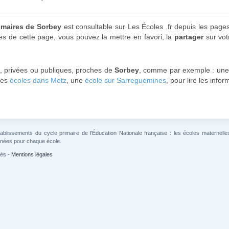
rimaires de Sorbey
est consultable sur Les Écoles .fr depuis les page
s de cette page, vous pouvez la mettre en favori, la
partager
sur vot
s, privées ou publiques, proches de
Sorbey
, comme par exemple : un
 les
écoles dans Metz
, une
école sur Sarreguemines
, pour lire les info
lissements du cycle primaire de l'Éducation Nationale française : les écoles maternelles 
gnées pour chaque école.
vés -
Mentions légales