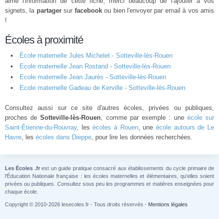
aimé l'information de cette fiche, merci beaucoup de l'ajouter à vos
signets, la
partager
sur
facebook
ou bien l'envoyer par email à vos amis
!
Écoles à proximité
École maternelle Jules Michelet - Sotteville-lès-Rouen
Ecole maternelle Jean Rostand - Sotteville-lès-Rouen
Ecole maternelle Jean Jaurès - Sotteville-lès-Rouen
Ecole maternelle Gadeau de Kerville - Sotteville-lès-Rouen
Consultez aussi sur ce site d'autres écoles, privées ou publiques,
proches de
Sotteville-lès-Rouen
, comme par exemple : une
école sur
Saint-Étienne-du-Rouvray
, les
écoles à Rouen
, une
école autours de Le
Havre
, les
écoles dans Dieppe
, pour lire les données recherchées.
Les Écoles .fr
est un guide pratique consacré aux établissements du cycle primaire de
l'Éducation Nationale française : les écoles maternelles et élémentaires, qu'elles soient
privées ou publiques. Consultez sous peu les programmes et matières enseignées pour
chaque école.
Copyright © 2010-2026 lesecoles.fr - Tous droits réservés -
Mentions légales