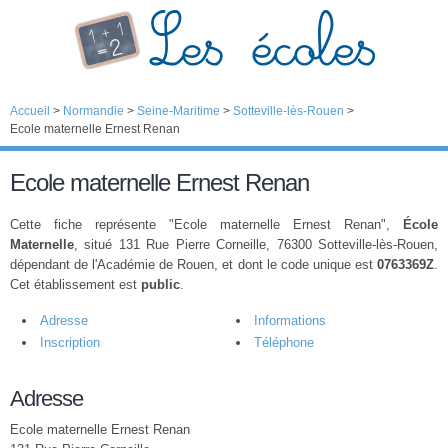
Accueil
>
Normandie
>
Seine-Maritime
>
Sotteville-lès-Rouen
>
Ecole maternelle Ernest Renan
Ecole maternelle Ernest Renan
Cette fiche représente "Ecole maternelle Ernest Renan",
École
Maternelle
, situé 131 Rue Pierre Corneille, 76300 Sotteville-lès-Rouen,
dépendant de l'Académie de Rouen, et dont le code unique est
0763369Z
.
Cet établissement est
public
.
Adresse
Informations
Inscription
Téléphone
Adresse
Ecole maternelle Ernest Renan