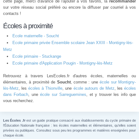
cette page, merci d'avance de l'ajouter à vos favoris, la
recommander
sur votre réseau social préféré ou encore la diffuser par courriel à vos
contacts !
Écoles à proximité
Ecole maternelle - Soucht
Ecole primaire privée Ensemble scolaire Jean XXIII - Montigny-lès-
Metz
Ecole primaire - Stuckange
Ecole primaire d'Application Pougin - Montigny-lès-Metz
Retrouvez à travers LesEcoles.fr d'autres écoles, maternelles ou
élémentaires, à proximité de
Soucht
, comme : une
école sur Montigny-
lès-Metz
, les
écoles à Thionville
, une
école autours de Metz
, les
écoles
dans Forbach
, une
école sur Sarreguemines
, et y trouver les info que
vous recherchez.
Les Écoles .fr
est un guide pratique consacré aux établissements du cycle primaire de
l'Éducation Nationale française : les écoles maternelles et élémentaires, qu'elles soient
privées ou publiques. Consultez sous peu les programmes et matières enseignées pour
chaque école.