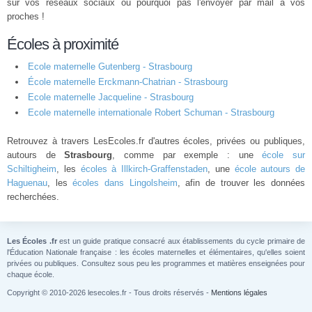
sur vos réseaux sociaux ou pourquoi pas l'envoyer par mail à vos
proches !
Écoles à proximité
Ecole maternelle Gutenberg - Strasbourg
École maternelle Erckmann-Chatrian - Strasbourg
Ecole maternelle Jacqueline - Strasbourg
Ecole maternelle internationale Robert Schuman - Strasbourg
Retrouvez à travers LesEcoles.fr d'autres écoles, privées ou publiques,
autours de
Strasbourg
, comme par exemple : une
école sur
Schiltigheim
, les
écoles à Illkirch-Graffenstaden
, une
école autours de
Haguenau
, les
écoles dans Lingolsheim
, afin de trouver les données
recherchées.
Les Écoles .fr
est un guide pratique consacré aux établissements du cycle primaire de
l'Éducation Nationale française : les écoles maternelles et élémentaires, qu'elles soient
privées ou publiques. Consultez sous peu les programmes et matières enseignées pour
chaque école.
Copyright © 2010-2026 lesecoles.fr - Tous droits réservés -
Mentions légales