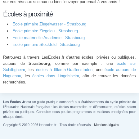
sur vos réseaux sociaux ou bien l'envoyer par email à vos amis !
Écoles à proximité
Ecole primaire Ziegelwasser - Strasbourg
Ecole primaire Ziegelau - Strasbourg
Ecole maternelle Académie - Strasbourg
Ecole primaire Stockfeld - Strasbourg
Retrouvez à travers LesEcoles.fr d'autres écoles, privées ou publiques,
autours de
Strasbourg
, comme par exemple : une
école sur
Schiltigheim
, les
écoles à Illkirch-Graffenstaden
, une
école autours de
Haguenau
, les
écoles dans Lingolsheim
, afin de trouver les données
recherchées.
Les Écoles .fr
est un guide pratique consacré aux établissements du cycle primaire de
l'Éducation Nationale française : les écoles maternelles et élémentaires, qu'elles soient
privées ou publiques. Consultez sous peu les programmes et matières enseignées pour
chaque école.
Copyright © 2010-2026 lesecoles.fr - Tous droits réservés -
Mentions légales