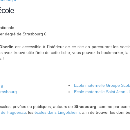
école
ationale
 1er degré de Strasbourg 6
Oberlin
est accessible à l'intérieur de ce site en parcourant les sect
us avez trouvé utile l'info de cette fiche, vous pouvez la bookmarker, la
s !
rg
Ecole maternelle Groupe Scola
trasbourg
Ecole maternelle Saint Jean -
écoles, privées ou publiques, autours de
Strasbourg
, comme par exem
s de Haguenau
, les
écoles dans Lingolsheim
, afin de trouver les donné