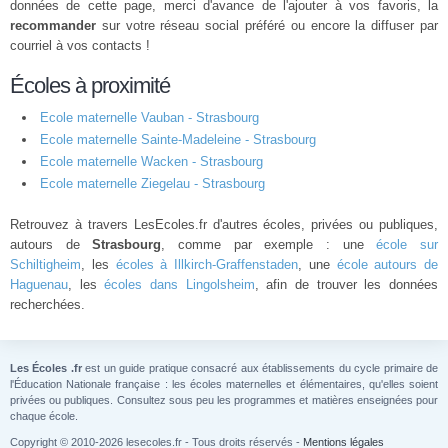
données de cette page, merci d'avance de l'ajouter à vos favoris, la
recommander
sur votre réseau social préféré ou encore la diffuser par
courriel à vos contacts !
Écoles à proximité
Ecole maternelle Vauban - Strasbourg
Ecole maternelle Sainte-Madeleine - Strasbourg
Ecole maternelle Wacken - Strasbourg
Ecole maternelle Ziegelau - Strasbourg
Retrouvez à travers LesEcoles.fr d'autres écoles, privées ou publiques,
autours de
Strasbourg
, comme par exemple : une
école sur
Schiltigheim
, les
écoles à Illkirch-Graffenstaden
, une
école autours de
Haguenau
, les
écoles dans Lingolsheim
, afin de trouver les données
recherchées.
Les Écoles .fr
est un guide pratique consacré aux établissements du cycle primaire de
l'Éducation Nationale française : les écoles maternelles et élémentaires, qu'elles soient
privées ou publiques. Consultez sous peu les programmes et matières enseignées pour
chaque école.
Copyright © 2010-2026 lesecoles.fr - Tous droits réservés -
Mentions légales