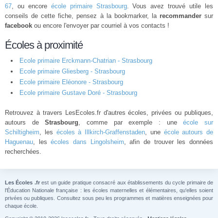
67
, ou encore
école primaire Strasbourg
. Vous avez trouvé utile les
conseils de cette fiche, pensez à la bookmarker, la
recommander
sur
facebook
ou encore l'envoyer par courriel à vos contacts !
Écoles à proximité
Ecole primaire Erckmann-Chatrian - Strasbourg
Ecole primaire Gliesberg - Strasbourg
Ecole primaire Eléonore - Strasbourg
Ecole primaire Gustave Doré - Strasbourg
Retrouvez à travers LesEcoles.fr d'autres écoles, privées ou publiques,
autours de
Strasbourg
, comme par exemple : une
école sur
Schiltigheim
, les
écoles à Illkirch-Graffenstaden
, une
école autours de
Haguenau
, les
écoles dans Lingolsheim
, afin de trouver les données
recherchées.
Les Écoles .fr
est un guide pratique consacré aux établissements du cycle primaire de
l'Éducation Nationale française : les écoles maternelles et élémentaires, qu'elles soient
privées ou publiques. Consultez sous peu les programmes et matières enseignées pour
chaque école.