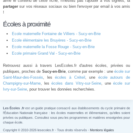
aimé le contenu de cette fiche, n'hésitez pas l'ajouter à vos signets, la
partager
sur vos réseaux sociaux ou bien l'envoyer par email à vos amis
!
Écoles à proximité
Ecole maternelle Fontaine de Villiers - Sucy-en-Brie
Ecole élémentaire les Bruyères - Sucy-en-Brie
Ecole maternelle la Fosse Rouge - Sucy-en-Brie
Ecole primaire Grand Val - Sucy-en-Brie
Retrouvez aussi à travers LesEcoles.fr d'autres écoles, privées ou
publiques, proches de
Sucy-en-Brie
, comme par exemple : une
école sur
Saint-Maur-des-Fossés
, les
écoles à Créteil
, une
école autours de
Champigny-sur-Marne
, les
écoles dans Vitry-sur-Seine
, une
école sur
Ivry-sur-Seine
, pour trouver les données recherchées.
Les Écoles .fr
est un guide pratique consacré aux établissements du cycle primaire de
l'Éducation Nationale française : les écoles maternelles et élémentaires, qu'elles soient
privées ou publiques. Consultez sous peu les programmes et matières enseignées pour
chaque école.
Copyright © 2010-2026 lesecoles.fr - Tous droits réservés -
Mentions légales