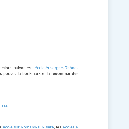
sections suivantes :
école Auvergne-Rhône-
ous pouvez la bookmarker, la
recommander
ousse
ne
école sur Romans-sur-Isère
, les
écoles à