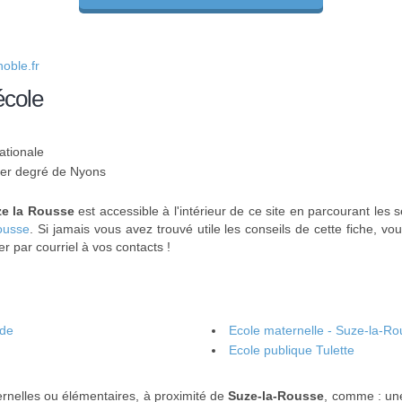
oble.fr
école
ationale
 1er degré de Nyons
ze la Rousse
est accessible à l'intérieur de ce site en parcourant les 
ousse
. Si jamais vous avez trouvé utile les conseils de cette fiche, v
r par courriel à vos contacts !
ude
Ecole maternelle - Suze-la-R
Ecole publique Tulette
ernelles ou élémentaires, à proximité de
Suze-la-Rousse
, comme : u