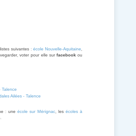
listes suivantes :
école Nouvelle-Aquitaine
,
vegarder, voter pour elle sur
facebook
ou
- Talence
ales Ailées - Talence
me : une
école sur Mérignac
, les
écoles à
.