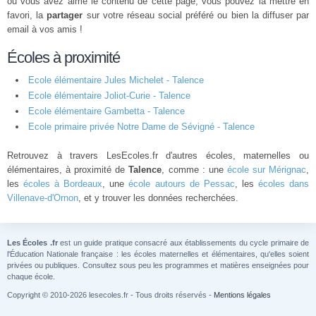
ou vous avez aimé le contenu de cette page, vous pouvez la mettre en
favori, la
partager
sur votre réseau social préféré ou bien la diffuser par
email à vos amis !
Écoles à proximité
Ecole élémentaire Jules Michelet - Talence
Ecole élémentaire Joliot-Curie - Talence
Ecole élémentaire Gambetta - Talence
Ecole primaire privée Notre Dame de Sévigné - Talence
Retrouvez à travers LesEcoles.fr d'autres écoles, maternelles ou
élémentaires, à proximité de
Talence
, comme : une
école sur Mérignac
,
les
écoles à Bordeaux
, une
école autours de Pessac
, les
écoles dans
Villenave-d'Ornon
, et y trouver les données recherchées.
Les Écoles .fr
est un guide pratique consacré aux établissements du cycle primaire de
l'Éducation Nationale française : les écoles maternelles et élémentaires, qu'elles soient
privées ou publiques. Consultez sous peu les programmes et matières enseignées pour
chaque école.
Copyright © 2010-2026 lesecoles.fr - Tous droits réservés -
Mentions légales