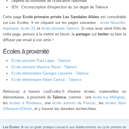
Dépend du Ministère de l'Éducation Nationale
IEN : Circonscription d'inspection du 1er degré de Talence
Cette page
Ecole primaire privée Les Sandales Ailées
est consultable
sur Les Ecoles .fr en cliquant sur les pages suivantes :
école Nouvelle-
Aquitaine
,
école 33
, et
école primaire Talence
. Si vous avez aimé l'info de
cette page, pensez à la mettre en favori, la
partager
sur
twitter
ou bien la
diffuser par email à vos amis !
Écoles à proximité
École primaire Paul Lapie - Talence
Ecole primaire Maurice Ravel - Talence
Ecole élémentaire Georges Lasserre - Talence
Ecole élémentaire Albert Camus - Talence
Retrouvez à travers LesEcoles.fr d'autres écoles, maternelles ou
élémentaires, à proximité de
Talence
, comme : une
école sur Mérignac
,
les
écoles à Bordeaux
, une
école autours de Pessac
, les
écoles dans
Villenave-d'Ornon
, et y trouver les données recherchées.
Les Écoles .fr
est un guide pratique consacré aux établissements du cycle primaire de