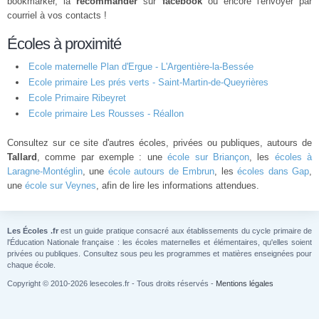
bookmarker, la
recommander
sur
facebook
ou encore l'envoyer par
courriel à vos contacts !
Écoles à proximité
Ecole maternelle Plan d'Ergue - L'Argentière-la-Bessée
Ecole primaire Les prés verts - Saint-Martin-de-Queyrières
Ecole Primaire Ribeyret
Ecole primaire Les Rousses - Réallon
Consultez sur ce site d'autres écoles, privées ou publiques, autours de
Tallard
, comme par exemple : une
école sur Briançon
, les
écoles à
Laragne-Montéglin
, une
école autours de Embrun
, les
écoles dans Gap
,
une
école sur Veynes
, afin de lire les informations attendues.
Les Écoles .fr
est un guide pratique consacré aux établissements du cycle primaire de
l'Éducation Nationale française : les écoles maternelles et élémentaires, qu'elles soient
privées ou publiques. Consultez sous peu les programmes et matières enseignées pour
chaque école.
Copyright © 2010-2026 lesecoles.fr - Tous droits réservés -
Mentions légales