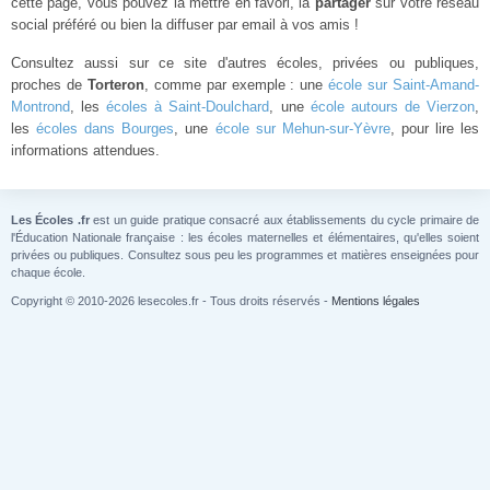
cette page, vous pouvez la mettre en favori, la
partager
sur votre réseau
social préféré ou bien la diffuser par email à vos amis !
Consultez aussi sur ce site d'autres écoles, privées ou publiques,
proches de
Torteron
, comme par exemple : une
école sur Saint-Amand-
Montrond
, les
écoles à Saint-Doulchard
, une
école autours de Vierzon
,
les
écoles dans Bourges
, une
école sur Mehun-sur-Yèvre
, pour lire les
informations attendues.
Les Écoles .fr
est un guide pratique consacré aux établissements du cycle primaire de
l'Éducation Nationale française : les écoles maternelles et élémentaires, qu'elles soient
privées ou publiques. Consultez sous peu les programmes et matières enseignées pour
chaque école.
Copyright © 2010-2026 lesecoles.fr - Tous droits réservés -
Mentions légales