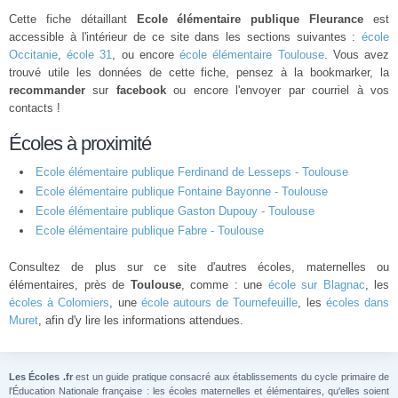
Cette fiche détaillant
Ecole élémentaire publique Fleurance
est
accessible à l'intérieur de ce site dans les sections suivantes :
école
Occitanie
,
école 31
, ou encore
école élémentaire Toulouse
. Vous avez
trouvé utile les données de cette fiche, pensez à la bookmarker, la
recommander
sur
facebook
ou encore l'envoyer par courriel à vos
contacts !
Écoles à proximité
Ecole élémentaire publique Ferdinand de Lesseps - Toulouse
Ecole élémentaire publique Fontaine Bayonne - Toulouse
Ecole élémentaire publique Gaston Dupouy - Toulouse
Ecole élémentaire publique Fabre - Toulouse
Consultez de plus sur ce site d'autres écoles, maternelles ou
élémentaires, près de
Toulouse
, comme : une
école sur Blagnac
, les
écoles à Colomiers
, une
école autours de Tournefeuille
, les
écoles dans
Muret
, afin d'y lire les informations attendues.
Les Écoles .fr
est un guide pratique consacré aux établissements du cycle primaire de
l'Éducation Nationale française : les écoles maternelles et élémentaires, qu'elles soient