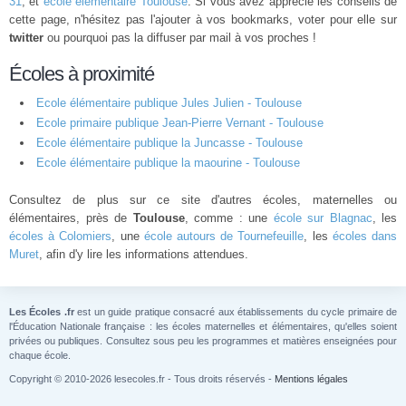
31
, et
école élémentaire Toulouse
. Si vous avez apprécié les conseils de
cette page, n'hésitez pas l'ajouter à vos bookmarks, voter pour elle sur
twitter
ou pourquoi pas la diffuser par mail à vos proches !
Écoles à proximité
Ecole élémentaire publique Jules Julien - Toulouse
Ecole primaire publique Jean-Pierre Vernant - Toulouse
Ecole élémentaire publique la Juncasse - Toulouse
Ecole élémentaire publique la maourine - Toulouse
Consultez de plus sur ce site d'autres écoles, maternelles ou
élémentaires, près de
Toulouse
, comme : une
école sur Blagnac
, les
écoles à Colomiers
, une
école autours de Tournefeuille
, les
écoles dans
Muret
, afin d'y lire les informations attendues.
Les Écoles .fr
est un guide pratique consacré aux établissements du cycle primaire de
l'Éducation Nationale française : les écoles maternelles et élémentaires, qu'elles soient
privées ou publiques. Consultez sous peu les programmes et matières enseignées pour
chaque école.
Copyright © 2010-2026 lesecoles.fr - Tous droits réservés -
Mentions légales