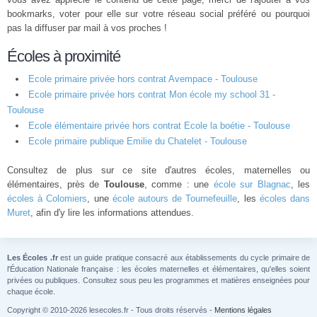
bookmarks, voter pour elle sur votre réseau social préféré ou pourquoi
pas la diffuser par mail à vos proches !
Écoles à proximité
Ecole primaire privée hors contrat Avempace - Toulouse
Ecole primaire privée hors contrat Mon école my school 31 -
Toulouse
Ecole élémentaire privée hors contrat Ecole la boétie - Toulouse
Ecole primaire publique Emilie du Chatelet - Toulouse
Consultez de plus sur ce site d'autres écoles, maternelles ou
élémentaires, près de
Toulouse
, comme : une
école sur Blagnac
, les
écoles à Colomiers
, une
école autours de Tournefeuille
, les
écoles dans
Muret
, afin d'y lire les informations attendues.
Les Écoles .fr
est un guide pratique consacré aux établissements du cycle primaire de
l'Éducation Nationale française : les écoles maternelles et élémentaires, qu'elles soient
privées ou publiques. Consultez sous peu les programmes et matières enseignées pour
chaque école.
Copyright © 2010-2026 lesecoles.fr - Tous droits réservés -
Mentions légales