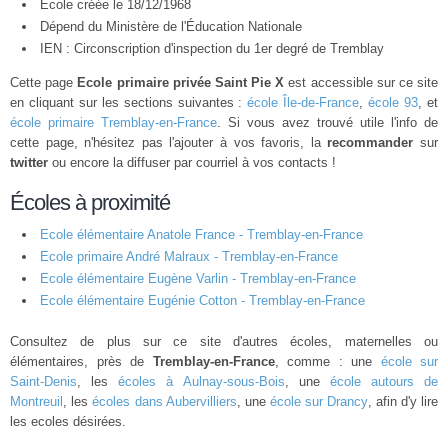
École créée le 18/12/1968
Dépend du Ministère de l'Éducation Nationale
IEN : Circonscription d'inspection du 1er degré de Tremblay
Cette page
Ecole primaire privée Saint Pie X
est accessible sur ce site
en cliquant sur les sections suivantes :
école Île-de-France
,
école 93
, et
école primaire Tremblay-en-France
. Si vous avez trouvé utile l'info de
cette page, n'hésitez pas l'ajouter à vos favoris, la
recommander
sur
twitter
ou encore la diffuser par courriel à vos contacts !
Écoles à proximité
Ecole élémentaire Anatole France - Tremblay-en-France
Ecole primaire André Malraux - Tremblay-en-France
Ecole élémentaire Eugène Varlin - Tremblay-en-France
Ecole élémentaire Eugénie Cotton - Tremblay-en-France
Consultez de plus sur ce site d'autres écoles, maternelles ou
élémentaires, près de
Tremblay-en-France
, comme : une
école sur
Saint-Denis
, les
écoles à Aulnay-sous-Bois
, une
école autours de
Montreuil
, les
écoles dans Aubervilliers
, une
école sur Drancy
, afin d'y lire
les ecoles désirées.