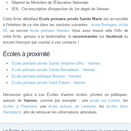
Dépend du Ministère de l'Éducation Nationale
IEN : Circonscription d'inspection du 1er degré de Vannes
Cette fiche détaillant
Ecole primaire privée Sainte Marie
est accessible
à l'intérieur de ce site dans les sections suivantes :
école Bretagne
,
école
56
, ou encore
école primaire Vannes
. Vous avez trouvé utile l'info de
cette fiche, pensez à la bookmarker, la
recommander
sur
facebook
ou
encore l'envoyer par courriel à vos contacts !
Écoles à proximité
Ecole primaire privée Sainte Jehanne d'Arc - Vannes
Ecole primaire privée Sainte Bernadette - Vannes
Ecole primaire publique Brizeux - Vannes
Ecole primaire privée Saint Patern - Vannes
Découvrez grâce à Les Écoles d'autres écoles, privées ou publiques,
autours de
Vannes
, comme par exemple : une
école sur Lorient
, les
écoles à Ploemeur
, une
école autours de Lanester
, les
écoles dans
Hennebont
, afin de retrouver les informations attendues.
Les Écoles .fr
est un guide pratique consacré aux établissements du cycle primaire de