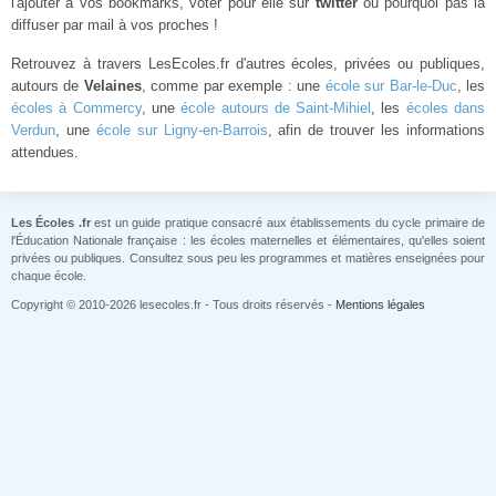
l'ajouter à vos bookmarks, voter pour elle sur
twitter
ou pourquoi pas la
diffuser par mail à vos proches !
Retrouvez à travers LesEcoles.fr d'autres écoles, privées ou publiques,
autours de
Velaines
, comme par exemple : une
école sur Bar-le-Duc
, les
écoles à Commercy
, une
école autours de Saint-Mihiel
, les
écoles dans
Verdun
, une
école sur Ligny-en-Barrois
, afin de trouver les informations
attendues.
Les Écoles .fr
est un guide pratique consacré aux établissements du cycle primaire de
l'Éducation Nationale française : les écoles maternelles et élémentaires, qu'elles soient
privées ou publiques. Consultez sous peu les programmes et matières enseignées pour
chaque école.
Copyright © 2010-2026 lesecoles.fr - Tous droits réservés -
Mentions légales