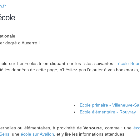
.fr
école
ationale
1er degré d'Auxerre I
ble sur LesEcoles.fr en cliquant sur les listes suivantes :
école Bou
ié les données de cette page, n'hésitez pas l'ajouter à vos bookmarks, 
Ecole primaire - Villeneuve-Sa
Ecole élémentaire - Rouvray
ternelles ou élémentaires, à proximité de
Venouse
, comme : une
éco
 Sens
, une
école sur Avallon
, et y lire les informations attendues.