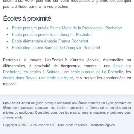
bookmarks, voter pour elle sur votre réseau social préféré ou pourquoi
pas la diffuser par mail à vos proches !
Écoles à proximité
Ecole primaire privée Sainte Marie de la Providence - Rochefort
Ecole primaire privée Saint Joseph - Rochefort
Ecole élémentaire Anatole France Rochefort
Ecole élémentaire Samuel de Champlain Rochefort
Retrouvez à travers LesEcoles.fr d'autres écoles, maternelles ou
élémentaires, à proximité de
Vergeroux
, comme : une
école sur
Rochefort
, les
écoles à Saintes
, une
école autours de La Rochelle
, les
écoles dans Royan
, une
école sur Aytré
, et y trouver les coordonnées en
rapport.
Les Écoles .fr
est un guide pratique consacré aux établissements du cycle primaire de
l'Éducation Nationale française : les écoles maternelles et élémentaires, qu'elles soient
privées ou publiques. Consultez sous peu les programmes et matières enseignées pour
chaque école.
Copyright © 2010-2026 lesecoles.fr - Tous droits réservés -
Mentions légales