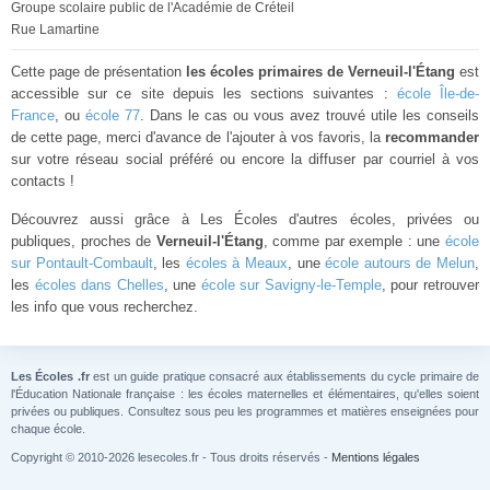
Groupe scolaire public de l'Académie de Créteil
Rue Lamartine
Cette page de présentation
les écoles primaires de Verneuil-l'Étang
est
accessible sur ce site depuis les sections suivantes :
école Île-de-
France
, ou
école 77
. Dans le cas ou vous avez trouvé utile les conseils
de cette page, merci d'avance de l'ajouter à vos favoris, la
recommander
sur votre réseau social préféré ou encore la diffuser par courriel à vos
contacts !
Découvrez aussi grâce à Les Écoles d'autres écoles, privées ou
publiques, proches de
Verneuil-l'Étang
, comme par exemple : une
école
sur Pontault-Combault
, les
écoles à Meaux
, une
école autours de Melun
,
les
écoles dans Chelles
, une
école sur Savigny-le-Temple
, pour retrouver
les info que vous recherchez.
Les Écoles .fr
est un guide pratique consacré aux établissements du cycle primaire de
l'Éducation Nationale française : les écoles maternelles et élémentaires, qu'elles soient
privées ou publiques. Consultez sous peu les programmes et matières enseignées pour
chaque école.
Copyright © 2010-2026 lesecoles.fr - Tous droits réservés -
Mentions légales