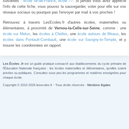
suivantes :
école Île-de-France
,
école 77
. Si jamais vous avez apprécié
l'info de cette fiche, vous pouvez la sauvegarder, voter pour elle sur vos
réseaux sociaux ou pourquoi pas l'envoyer par mail à vos proches !
Retrouvez à travers LesEcoles.fr d'autres écoles, maternelles ou
élémentaires, à proximité de
Vernou-la-Celle-sur-Seine
, comme : une
école sur Melun
, les
écoles à Chelles
, une
école autours de Meaux
, les
écoles dans Pontault-Combault
, une
école sur Savigny-le-Temple
, et y
trouver les coordonnées en rapport.
Les Écoles .fr
est un guide pratique consacré aux établissements du cycle primaire de
l'Éducation Nationale française : les écoles maternelles et élémentaires, qu'elles soient
privées ou publiques. Consultez sous peu les programmes et matières enseignées pour
chaque école.
Copyright © 2010-2026 lesecoles.fr - Tous droits réservés -
Mentions légales