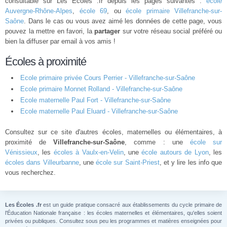
consultable sur Les Ecoles .fr depuis les pages suivantes :
école
Auvergne-Rhône-Alpes
,
école 69
, ou
école primaire Villefranche-sur-
Saône
. Dans le cas ou vous avez aimé les données de cette page, vous
pouvez la mettre en favori, la
partager
sur votre réseau social préféré ou
bien la diffuser par email à vos amis !
Écoles à proximité
Ecole primaire privée Cours Perrier - Villefranche-sur-Saône
Ecole primaire Monnet Rolland - Villefranche-sur-Saône
Ecole maternelle Paul Fort - Villefranche-sur-Saône
Ecole maternelle Paul Eluard - Villefranche-sur-Saône
Consultez sur ce site d'autres écoles, maternelles ou élémentaires, à
proximité de
Villefranche-sur-Saône
, comme : une
école sur
Vénissieux
, les
écoles à Vaulx-en-Velin
, une
école autours de Lyon
, les
écoles dans Villeurbanne
, une
école sur Saint-Priest
, et y lire les info que
vous recherchez.
Les Écoles .fr
est un guide pratique consacré aux établissements du cycle primaire de
l'Éducation Nationale française : les écoles maternelles et élémentaires, qu'elles soient
privées ou publiques. Consultez sous peu les programmes et matières enseignées pour