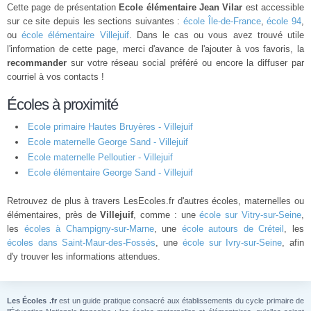
Cette page de présentation
Ecole élémentaire Jean Vilar
est accessible
sur ce site depuis les sections suivantes :
école Île-de-France
,
école 94
,
ou
école élémentaire Villejuif
. Dans le cas ou vous avez trouvé utile
l'information de cette page, merci d'avance de l'ajouter à vos favoris, la
recommander
sur votre réseau social préféré ou encore la diffuser par
courriel à vos contacts !
Écoles à proximité
Ecole primaire Hautes Bruyères - Villejuif
Ecole maternelle George Sand - Villejuif
Ecole maternelle Pelloutier - Villejuif
Ecole élémentaire George Sand - Villejuif
Retrouvez de plus à travers LesEcoles.fr d'autres écoles, maternelles ou
élémentaires, près de
Villejuif
, comme : une
école sur Vitry-sur-Seine
,
les
écoles à Champigny-sur-Marne
, une
école autours de Créteil
, les
écoles dans Saint-Maur-des-Fossés
, une
école sur Ivry-sur-Seine
, afin
d'y trouver les informations attendues.
Les Écoles .fr
est un guide pratique consacré aux établissements du cycle primaire de