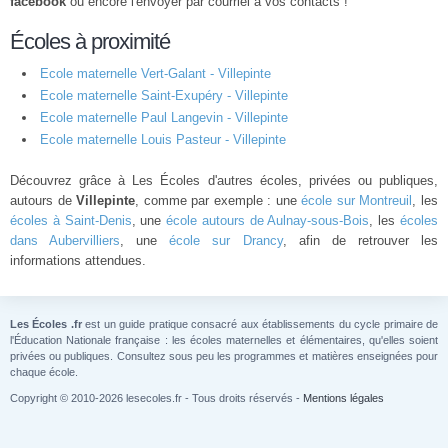
facebook
ou encore l'envoyer par courriel à vos contacts !
Écoles à proximité
Ecole maternelle Vert-Galant - Villepinte
Ecole maternelle Saint-Exupéry - Villepinte
Ecole maternelle Paul Langevin - Villepinte
Ecole maternelle Louis Pasteur - Villepinte
Découvrez grâce à Les Écoles d'autres écoles, privées ou publiques,
autours de
Villepinte
, comme par exemple : une
école sur Montreuil
, les
écoles à Saint-Denis
, une
école autours de Aulnay-sous-Bois
, les
écoles
dans Aubervilliers
, une
école sur Drancy
, afin de retrouver les
informations attendues.
Les Écoles .fr
est un guide pratique consacré aux établissements du cycle primaire de
l'Éducation Nationale française : les écoles maternelles et élémentaires, qu'elles soient
privées ou publiques. Consultez sous peu les programmes et matières enseignées pour
chaque école.
Copyright © 2010-2026 lesecoles.fr - Tous droits réservés -
Mentions légales