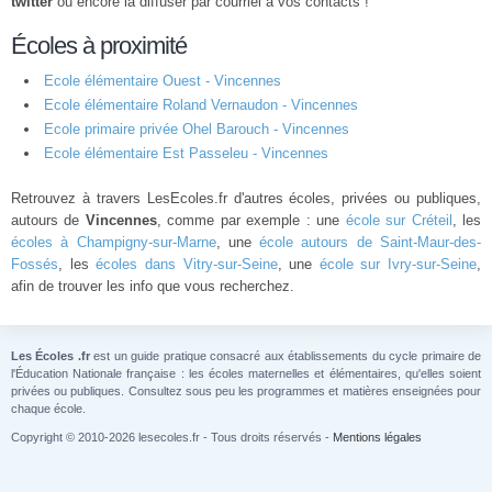
twitter
ou encore la diffuser par courriel à vos contacts !
Écoles à proximité
Ecole élémentaire Ouest - Vincennes
Ecole élémentaire Roland Vernaudon - Vincennes
Ecole primaire privée Ohel Barouch - Vincennes
Ecole élémentaire Est Passeleu - Vincennes
Retrouvez à travers LesEcoles.fr d'autres écoles, privées ou publiques,
autours de
Vincennes
, comme par exemple : une
école sur Créteil
, les
écoles à Champigny-sur-Marne
, une
école autours de Saint-Maur-des-
Fossés
, les
écoles dans Vitry-sur-Seine
, une
école sur Ivry-sur-Seine
,
afin de trouver les info que vous recherchez.
Les Écoles .fr
est un guide pratique consacré aux établissements du cycle primaire de
l'Éducation Nationale française : les écoles maternelles et élémentaires, qu'elles soient
privées ou publiques. Consultez sous peu les programmes et matières enseignées pour
chaque école.
Copyright © 2010-2026 lesecoles.fr - Tous droits réservés -
Mentions légales