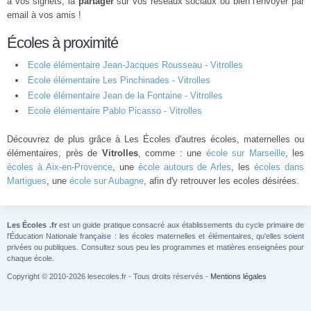
à vos signets, la
partager
sur vos réseaux sociaux ou bien l'envoyer par
email à vos amis !
Écoles à proximité
Ecole élémentaire Jean-Jacques Rousseau - Vitrolles
Ecole élémentaire Les Pinchinades - Vitrolles
Ecole élémentaire Jean de la Fontaine - Vitrolles
Ecole élémentaire Pablo Picasso - Vitrolles
Découvrez de plus grâce à Les Écoles d'autres écoles, maternelles ou
élémentaires, près de
Vitrolles
, comme : une
école sur Marseille
, les
écoles à Aix-en-Provence
, une
école autours de Arles
, les
écoles dans
Martigues
, une
école sur Aubagne
, afin d'y retrouver les ecoles désirées.
Les Écoles .fr
est un guide pratique consacré aux établissements du cycle primaire de
l'Éducation Nationale française : les écoles maternelles et élémentaires, qu'elles soient
privées ou publiques. Consultez sous peu les programmes et matières enseignées pour
chaque école.
Copyright © 2010-2026 lesecoles.fr - Tous droits réservés -
Mentions légales