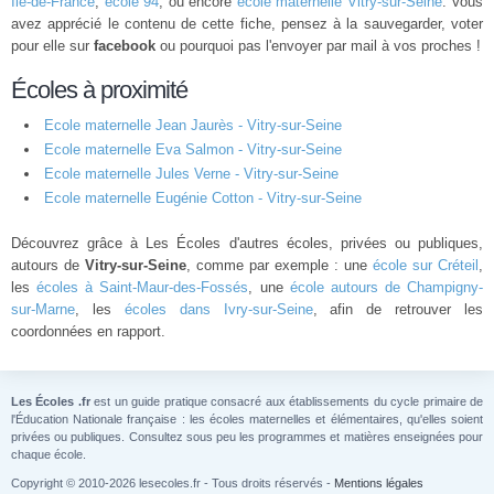
Île-de-France
,
école 94
, ou encore
école maternelle Vitry-sur-Seine
. Vous
avez apprécié le contenu de cette fiche, pensez à la sauvegarder, voter
pour elle sur
facebook
ou pourquoi pas l'envoyer par mail à vos proches !
Écoles à proximité
Ecole maternelle Jean Jaurès - Vitry-sur-Seine
Ecole maternelle Eva Salmon - Vitry-sur-Seine
Ecole maternelle Jules Verne - Vitry-sur-Seine
Ecole maternelle Eugénie Cotton - Vitry-sur-Seine
Découvrez grâce à Les Écoles d'autres écoles, privées ou publiques,
autours de
Vitry-sur-Seine
, comme par exemple : une
école sur Créteil
,
les
écoles à Saint-Maur-des-Fossés
, une
école autours de Champigny-
sur-Marne
, les
écoles dans Ivry-sur-Seine
, afin de retrouver les
coordonnées en rapport.
Les Écoles .fr
est un guide pratique consacré aux établissements du cycle primaire de
l'Éducation Nationale française : les écoles maternelles et élémentaires, qu'elles soient
privées ou publiques. Consultez sous peu les programmes et matières enseignées pour
chaque école.
Copyright © 2010-2026 lesecoles.fr - Tous droits réservés -
Mentions légales