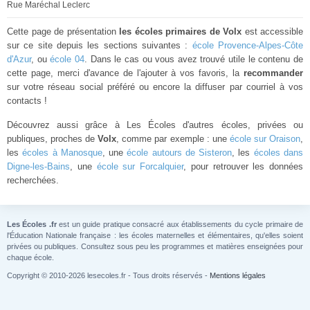
Rue Maréchal Leclerc
Cette page de présentation
les écoles primaires de Volx
est accessible
sur ce site depuis les sections suivantes :
école Provence-Alpes-Côte
d'Azur
, ou
école 04
. Dans le cas ou vous avez trouvé utile le contenu de
cette page, merci d'avance de l'ajouter à vos favoris, la
recommander
sur votre réseau social préféré ou encore la diffuser par courriel à vos
contacts !
Découvrez aussi grâce à Les Écoles d'autres écoles, privées ou
publiques, proches de
Volx
, comme par exemple : une
école sur Oraison
,
les
écoles à Manosque
, une
école autours de Sisteron
, les
écoles dans
Digne-les-Bains
, une
école sur Forcalquier
, pour retrouver les données
recherchées.
Les Écoles .fr
est un guide pratique consacré aux établissements du cycle primaire de
l'Éducation Nationale française : les écoles maternelles et élémentaires, qu'elles soient
privées ou publiques. Consultez sous peu les programmes et matières enseignées pour
chaque école.
Copyright © 2010-2026 lesecoles.fr - Tous droits réservés -
Mentions légales