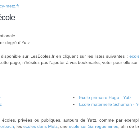
y-metz.fr
école
ationale
1er degré d'Yutz
disponible sur LesEcoles.fr en cliquant sur les listes suivantes :
écol
cette page, n'hésitez pas l'ajouter à vos bookmarks, voter pour elle sur
z
Ecole primaire Hugo - Yutz
z
Ecole maternelle Schuman - Y
s écoles, privées ou publiques, autours de
Yutz
, comme par exemp
Forbach
, les
écoles dans Metz
, une
école sur Sarreguemines
, afin de 