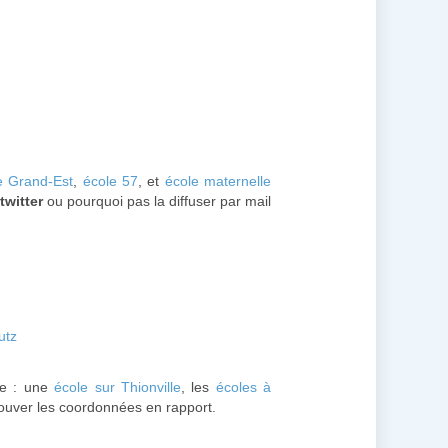
e Grand-Est
,
école 57
, et
école maternelle
twitter
ou pourquoi pas la diffuser par mail
utz
le : une
école sur Thionville
, les
écoles à
trouver les coordonnées en rapport.