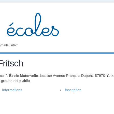
rnelle Fritsch
Fritsch
tsch",
École Maternelle
, localisé Avenue François Dupont, 57970 Yut
e groupe est
public
.
Informations
Inscription