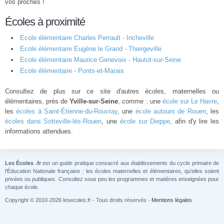
vos proches !
Écoles à proximité
Ecole élémentaire Charles Perrault - Incheville
Ecole élémentaire Eugène le Grand - Thiergeville
Ecole élémentaire Maurice Genevoix - Hautot-sur-Seine
Ecole élémentaire - Ponts-et-Marais
Consultez de plus sur ce site d'autres écoles, maternelles ou
élémentaires, près de
Yville-sur-Seine
, comme : une
école sur Le Havre
,
les
écoles à Saint-Étienne-du-Rouvray
, une
école autours de Rouen
, les
écoles dans Sotteville-lès-Rouen
, une
école sur Dieppe
, afin d'y lire les
informations attendues.
Les Écoles .fr
est un guide pratique consacré aux établissements du cycle primaire de
l'Éducation Nationale française : les écoles maternelles et élémentaires, qu'elles soient
privées ou publiques. Consultez sous peu les programmes et matières enseignées pour
chaque école.
Copyright © 2010-2026 lesecoles.fr - Tous droits réservés -
Mentions légales