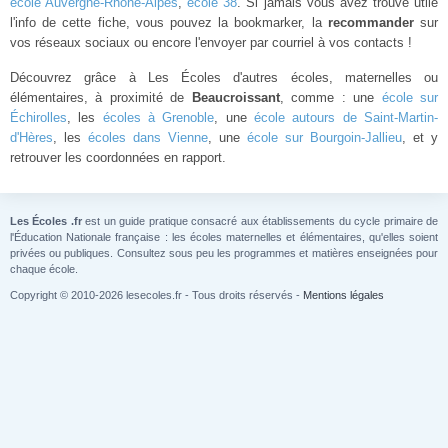
école Auvergne-Rhône-Alpes
,
école 38
. Si jamais vous avez trouvé utile
l'info de cette fiche, vous pouvez la bookmarker, la
recommander
sur
vos réseaux sociaux ou encore l'envoyer par courriel à vos contacts !
Découvrez grâce à Les Écoles d'autres écoles, maternelles ou
élémentaires, à proximité de
Beaucroissant
, comme : une
école sur
Échirolles
, les
écoles à Grenoble
, une
école autours de Saint-Martin-
d'Hères
, les
écoles dans Vienne
, une
école sur Bourgoin-Jallieu
, et y
retrouver les coordonnées en rapport.
Les Écoles .fr
est un guide pratique consacré aux établissements du cycle primaire de
l'Éducation Nationale française : les écoles maternelles et élémentaires, qu'elles soient
privées ou publiques. Consultez sous peu les programmes et matières enseignées pour
chaque école.
Copyright © 2010-2026 lesecoles.fr - Tous droits réservés -
Mentions légales