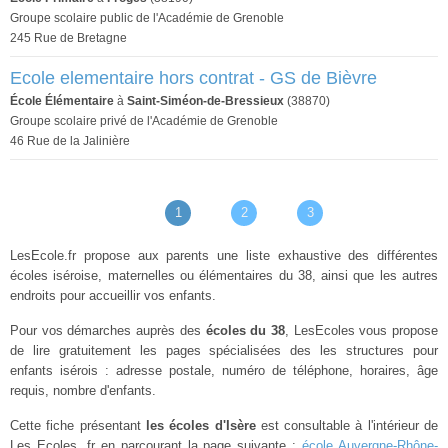
Groupe scolaire public de l'Académie de Grenoble
245 Rue de Bretagne
Ecole elementaire hors contrat - GS de Bièvre
École Élémentaire
à
Saint-Siméon-de-Bressieux
(38870)
Groupe scolaire privé de l'Académie de Grenoble
46 Rue de la Jalinière
1
2
3
LesEcole.fr propose aux parents une liste exhaustive des différentes
écoles iséroise, maternelles ou élémentaires du 38, ainsi que les autres
endroits pour accueillir vos enfants.
Pour vos démarches auprès des
écoles du 38
, LesEcoles vous propose
de lire gratuitement les pages spécialisées des les structures pour
enfants isérois : adresse postale, numéro de téléphone, horaires, âge
requis, nombre d'enfants.
Cette fiche présentant
les écoles d'Isère
est consultable à l'intérieur de
Les Ecoles .fr en parcourant la page suivante :
école Auvergne-Rhône-