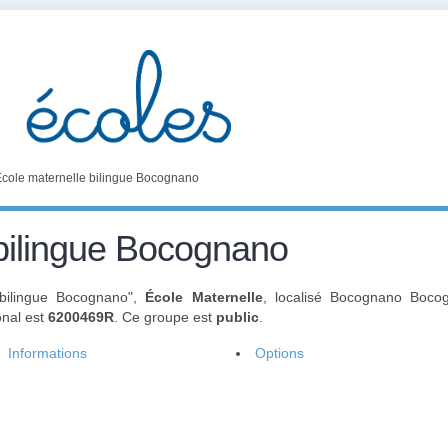
cole maternelle bilingue Bocognano
 bilingue Bocognano
 bilingue Bocognano",
École Maternelle
, localisé Bocognano Boc
onal est
6200469R
. Ce groupe est
public
.
Informations
Options