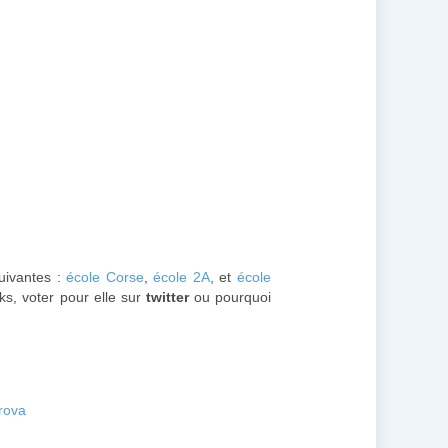
suivantes :
école Corse
,
école 2A
, et
école
ks, voter pour elle sur
twitter
ou pourquoi
Trova