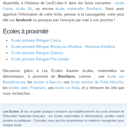
disponible à l'intérieur de LesEcoles.fr dans les listes suivantes :
école
Corse
,
école 2A
, ou encore
école maternelle Bonifacio
. Vous avez
apprécié l'information de cette fiche, pensez à la sauvegarder, voter pour
elle sur
facebook
ou pourquoi pas l'envoyer par mail à vos proches !
Écoles à proximité
Ecole primaire Bilingue Conca
Ecole primaire Bilingue Monaccia d'Aullène - Monacia-d'Aullène
Ecole primaire Bilingue Quenza
Ecole primaire Bilingue Pila Canale
Découvrez grâce à Les Écoles d'autres écoles, maternelles ou
élémentaires, à proximité de
Bonifacio
, comme : une
école sur
Bastelicaccia
, les
écoles à Ajaccio
, une
école autours de Porto-Vecchio
,
les
écoles dans Propriano
, une
école sur Alata
, et y retrouver les info que
vous recherchez.
Les Écoles .fr
est un guide pratique consacré aux établissements du cycle primaire de
l'Éducation Nationale française : les écoles maternelles et élémentaires, qu'elles soient
privées ou publiques. Consultez sous peu les programmes et matières enseignées pour
chaque école.