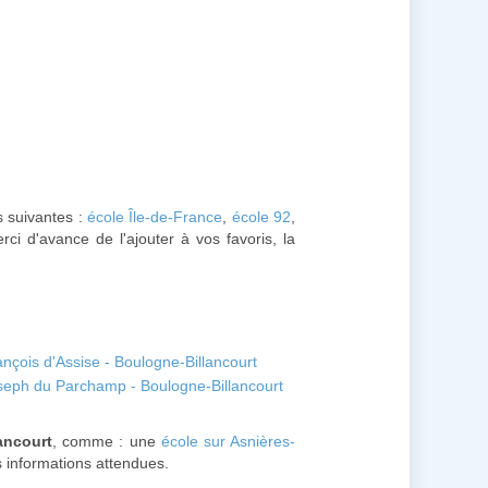
s suivantes :
école Île-de-France
,
école 92
,
ci d'avance de l'ajouter à vos favoris, la
ançois d'Assise - Boulogne-Billancourt
oseph du Parchamp - Boulogne-Billancourt
ancourt
, comme : une
école sur Asnières-
es informations attendues.