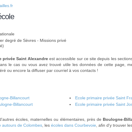
lles.fr
école
ationale
1er degré de Sèvres - Missions privé
ré)
e privée Saint Alexandre
est accessible sur ce site depuis les section
ans le cas ou vous avez trouvé utile les données de cette page, mer
éré ou encore la diffuser par courriel à vos contacts !
gne-Billancourt
Ecole primaire privée Saint Fr
ulogne-Billancourt
Ecole primaire privée Saint J
d'autres écoles, maternelles ou élémentaires, près de
Boulogne-Bill
e autours de Colombes
, les
écoles dans Courbevoie
, afin d'y trouver l