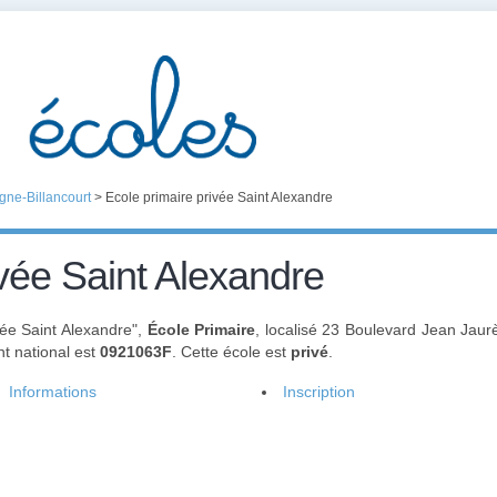
gne-Billancourt
>
Ecole primaire privée Saint Alexandre
ivée Saint Alexandre
vée Saint Alexandre",
École Primaire
, localisé 23 Boulevard Jean Jau
nt national est
0921063F
. Cette école est
privé
.
Informations
Inscription