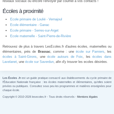
réseaux sociaux ou encore l'envoyer par courriel à vos contacts !
Écoles à proximité
Ecole primaire de Loulié - Vernajoul
Ecole élémentaire - Ganac
Ecole primaire - Serres-sur-Arget
Ecole maternelle - Saint-Pierre-de-Rivière
Retrouvez de plus à travers LesEcoles.fr d'autres écoles, maternelles ou
élémentaires, près de
Brassac
, comme : une
école sur Pamiers
, les
écoles à Saint-Girons
, une
école autours de Foix
, les
écoles dans
Lavelanet
, une
école sur Saverdun
, afin d'y trouver les ecoles désirées.
Les Écoles .fr
est un guide pratique consacré aux établissements du cycle primaire de
l'Éducation Nationale française : les écoles maternelles et élémentaires, qu'elles soient
privées ou publiques. Consultez sous peu les programmes et matières enseignées pour
chaque école.
Copyright © 2010-2026 lesecoles.fr - Tous droits réservés -
Mentions légales