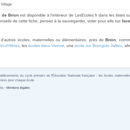
 Village
s de Brion
est disponible à l'intérieur de LesEcoles.fr dans les listes s
onseils de cette fiche, pensez à la sauvegarder, voter pour elle sur
fac
 d'autres écoles, maternelles ou élémentaires, près de
Brion
, comm
tin-d'Hères
, les
écoles dans Vienne
, une
école sur Bourgoin-Jallieu
, af
lissements du cycle primaire de l'Éducation Nationale française : les écoles maternelles 
gnées pour chaque école.
vés -
Mentions légales