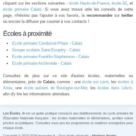
cliquant sur les sections suivantes :
école Hauts-de-France
,
école 62
, et
école primaire Calais
. Si vous avez trouvé utile les conseils de cette
page, n'hésitez pas l'ajouter à vos favoris, la
recommander
sur
twitter
ou encore la diffuser par courriel à vos contacts !
Écoles à proximité
Ecole primaire Condorcet-Phare - Calais
Groupe scolaire Saint-Exupéry - Calais
Ecole primaire Franklin-Stephenson - Calais
Ecole primaire Archimède - Calais
Consultez de plus sur ce site d'autres écoles, maternelles ou
élémentaires, près de
Calais
, comme : une
école sur Lens
, les
écoles à
Arras
, une
école autours de Boulogne-sur-Mer
, les
écoles dans Liévin
,
afin d'y lire les informations attendues.
Les Écoles .fr
est un guide pratique consacré aux établissements du cycle primaire de
l'Éducation Nationale française : les écoles maternelles et élémentaires, qu'elles soient
privées ou publiques. Consultez sous peu les programmes et matières enseignées pour
chaque école.
Copyright © 2010-2026 lesecoles.fr - Tous droits réservés -
Mentions légales