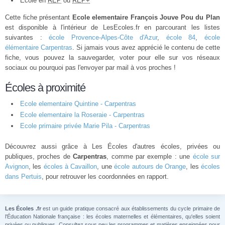
École en
REP
ou
REP+
Cette fiche présentant
Ecole elementaire François Jouve Pou du Plan
est disponible à l'intérieur de LesEcoles.fr en parcourant les listes
suivantes :
école Provence-Alpes-Côte d'Azur
,
école 84
,
école
élémentaire Carpentras
. Si jamais vous avez apprécié le contenu de cette
fiche, vous pouvez la sauvegarder, voter pour elle sur vos réseaux
sociaux ou pourquoi pas l'envoyer par mail à vos proches !
Écoles à proximité
Ecole elementaire Quintine - Carpentras
Ecole elementaire la Roseraie - Carpentras
Ecole primaire privée Marie Pila - Carpentras
Découvrez aussi grâce à Les Écoles d'autres écoles, privées ou
publiques, proches de
Carpentras
, comme par exemple : une
école sur
Avignon
, les
écoles à Cavaillon
, une
école autours de Orange
, les
écoles
dans Pertuis
, pour retrouver les coordonnées en rapport.
Les Écoles .fr
est un guide pratique consacré aux établissements du cycle primaire de
l'Éducation Nationale française : les écoles maternelles et élémentaires, qu'elles soient
privées ou publiques. Consultez sous peu les programmes et matières enseignées pour