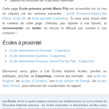
Dépend du Ministère de l'Éducation Nationale
Cette page
Ecole primaire privée Marie Pila
est accessible sur ce site
en cliquant sur les sections suivantes :
école Provence-Alpes-Côte
d'Azur
,
école 84
, et
école primaire Carpentras
. Si vous avez trouvé utile
le contenu de cette page, n'hésitez pas l'ajouter à vos favoris, la
recommander
sur
twitter
ou encore la diffuser par courriel à vos
contacts !
Écoles à proximité
Ecole elementaire la Roseraie - Carpentras
Ecole elementaire Quintine - Carpentras
Ecole elementaire François Jouve Pou du Plan - Carpentras
Découvrez aussi grâce à Les Écoles d'autres écoles, privées ou
publiques, proches de
Carpentras
, comme par exemple : une
école sur
Avignon
, les
écoles à Cavaillon
, une
école autours de Orange
, les
écoles
dans Pertuis
, pour retrouver les coordonnées en rapport.
Les Écoles .fr
est un guide pratique consacré aux établissements du cycle primaire de
l'Éducation Nationale française : les écoles maternelles et élémentaires, qu'elles soient