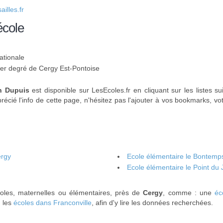
illes.fr
école
ationale
 1er degré de Cergy Est-Pontoise
n Dupuis
est disponible sur LesEcoles.fr en cliquant sur les listes s
récié l'info de cette page, n'hésitez pas l'ajouter à vos bookmarks, vo
ergy
Ecole élémentaire le Bontemp
Ecole élémentaire le Point du 
coles, maternelles ou élémentaires, près de
Cergy
, comme : une
éc
, les
écoles dans Franconville
, afin d'y lire les données recherchées.