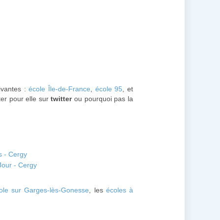
uivantes :
école Île-de-France
,
école 95
, et
ter pour elle sur
twitter
ou pourquoi pas la
s - Cergy
Jour - Cergy
ole sur Garges-lès-Gonesse
, les
écoles à